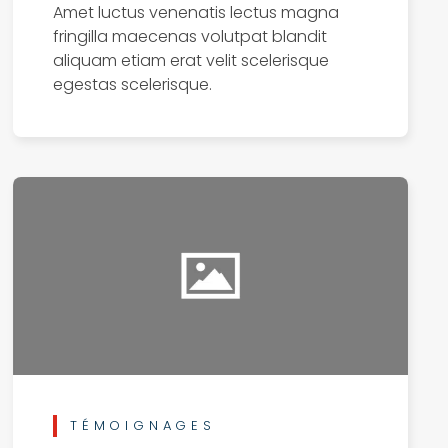
Amet luctus venenatis lectus magna
fringilla maecenas volutpat blandit
aliquam etiam erat velit scelerisque
egestas scelerisque.
TÉMOIGNAGES