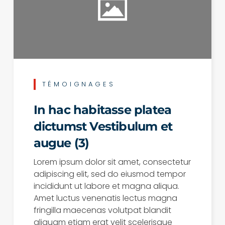
TÉMOIGNAGES
In hac habitasse platea
dictumst Vestibulum et
augue (3)
Lorem ipsum dolor sit amet, consectetur
adipiscing elit, sed do eiusmod tempor
incididunt ut labore et magna aliqua.
Amet luctus venenatis lectus magna
fringilla maecenas volutpat blandit
aliquam etiam erat velit scelerisque