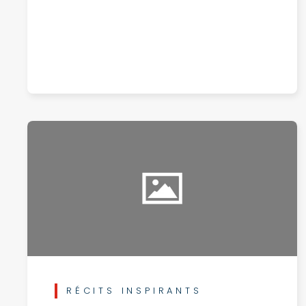
RÉCITS INSPIRANTS