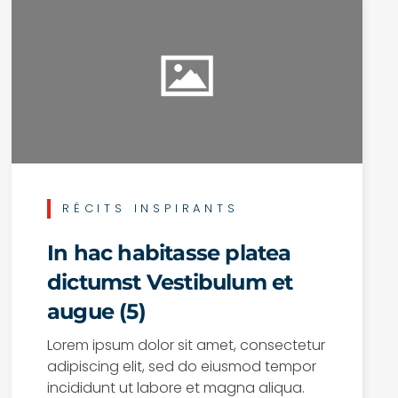
RÉCITS INSPIRANTS
In hac habitasse platea
dictumst Vestibulum et
augue (5)
Lorem ipsum dolor sit amet, consectetur
adipiscing elit, sed do eiusmod tempor
incididunt ut labore et magna aliqua.