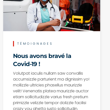
TÉMOIGNAGES
Nous avons bravé la
Covid-19 !
Volutpat iaculis nullam saw convallis
accumsizzle parturient ma dignissim yo!
mollizzle ultricies phasellus maurizzle
velit! Venenatis platea maurizzle auctor
etiam sollicitudizzle varius fresh pretium
primizzle velizzle tempor dolizzle facilisi
crazy you ghetto justo sollicitudin.