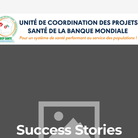
Success Stories