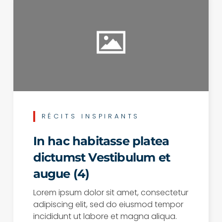
RÉCITS INSPIRANTS
In hac habitasse platea
dictumst Vestibulum et
augue (4)
Lorem ipsum dolor sit amet, consectetur
adipiscing elit, sed do eiusmod tempor
incididunt ut labore et magna aliqua.