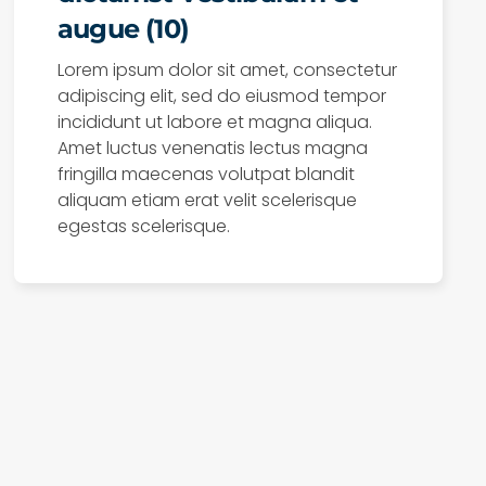
augue (10)
Lorem ipsum dolor sit amet, consectetur
adipiscing elit, sed do eiusmod tempor
incididunt ut labore et magna aliqua.
Amet luctus venenatis lectus magna
fringilla maecenas volutpat blandit
aliquam etiam erat velit scelerisque
egestas scelerisque.