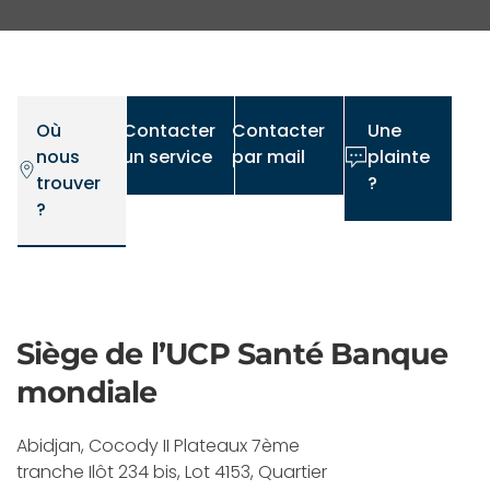
Où
Contacter
Contacter
Une
nous
un service
par mail
plainte
trouver
?
?
Siège de l’UCP Santé Banque
mondiale
Abidjan, Cocody II Plateaux 7ème
tranche Ilôt 234 bis, Lot 4153, Quartier