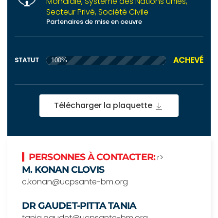
Mondiale, Système des Nations Unies,
Secteur Privé, Société Civile
Partenaires de mise en oeuvre
ACHEVÉ
STATUT
100%
Télécharger la plaquette
PERSONNES À CONTACTER:
r>
M. KONAN CLOVIS
c.konan@ucpsante-bm.org
DR GAUDET-PITTA TANIA
tania.gaudet@ucpsante-bm.org