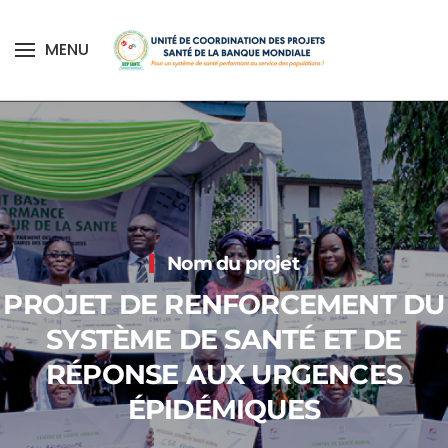
MENU
Skip to main content
Accueil
Notre action
Nos projets
Nom du projet
PROJET DE RENFORCEMENT DU
SYSTÈME DE SANTÉ ET DE
RÉPONSE AUX URGENCES
ÉPIDÉMIQUES